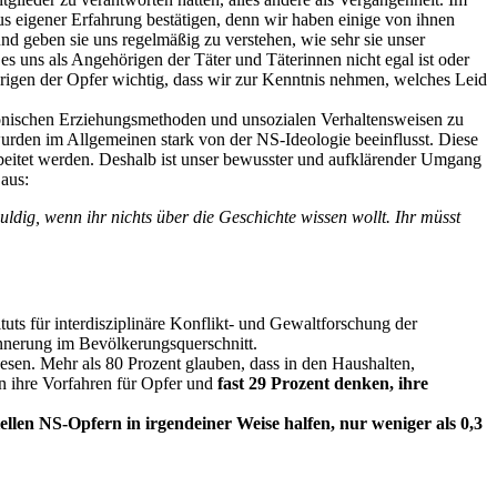
s eigener Erfahrung bestätigen, denn wir haben einige von ihnen
und geben sie uns regelmäßig zu verstehen, wie sehr sie unser
es uns als Angehörigen der Täter und Täterinnen nicht egal ist oder
hörigen der Opfer wichtig, dass wir zur Kenntnis nehmen, welches Leid
konischen Erziehungs­methoden und unsozialen Verhaltens­weisen zu
wurden im Allgemeinen stark von der NS-Ideologie beeinflusst. Diese
rbeitet werden. Deshalb ist unser bewusster und aufklärender Umgang
 aus:
uldig, wenn ihr nichts über die Geschichte wissen wollt. Ihr müsst
ituts für interdisziplinäre Konflikt- und Gewaltforschung der
Erinnerung im Bevölkerungsquerschnitt.
wesen. Mehr als 80 Prozent glauben, dass in den Haushalten,
n ihre Vorfahren für Opfer und
fast 29 Prozent denken, ihre
iellen NS-Opfern in irgendeiner Weise halfen, nur weniger als 0,3