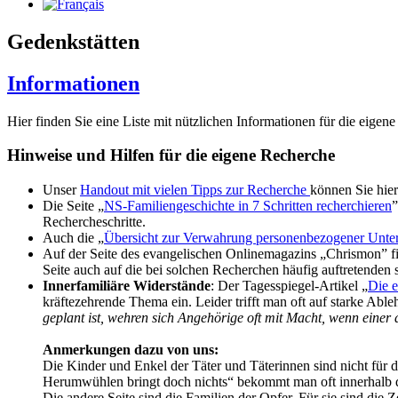
Gedenkstätten
Informationen
Hier finden Sie eine Liste mit nützlichen Informationen für die eigene
Hinweise und Hilfen für die eigene Recherche
Unser
Handout mit vielen Tipps zur Recherche
können Sie hier
Die Seite „
NS-Familiengeschichte in 7 Schritten recherchieren
”
Rechercheschritte.
Auch die „
Übersicht zur Verwahrung personenbezogener Unter
Auf der Seite des evangelischen Onlinemagazins „Chrismon” f
Seite auch auf die bei solchen Recherchen häufig auftretenden 
Innerfamiliäre Widerstände
: Der Tagesspiegel-Artikel „
Die e
kräftezehrende Thema ein. Leider trifft man oft auf starke A
geplant ist, wehren sich Angehörige oft mit Macht, wenn einer
Anmerkungen dazu von uns:
Die Kinder und Enkel der Täter und Täterinnen sind nicht für
Herumwühlen bringt doch nichts“ bekommt man oft innerhalb d
Die andere Seite sind die Familien der Opfer. Für sie sind die 