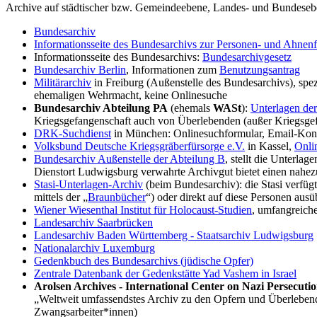
Archive auf städtischer bzw. Gemeindeebene, Landes- und Bundesebe
Bundesarchiv
Informationsseite des Bundesarchivs zur Personen- und Ahnen
Informationsseite des Bundesarchivs:
Bundesarchivgesetz
Bundesarchiv Berlin
, Informationen zum
Benutzungsantrag
Militärarchiv
in Freiburg (Außenstelle des Bundesarchivs), spe
ehemaligen Wehrmacht, keine Onlinesuche
Bundesarchiv Abteilung PA
(ehemals
WASt
):
Unterlagen de
Kriegsgefangenschaft auch von Überlebenden (außer Kriegsge
DRK-Suchdienst
in München: Onlinesuchformular, Email-Kont
Volksbund Deutsche Kriegsgräberfürsorge e.V.
in Kassel,
Onli
Bundesarchiv Außenstelle der Abteilung B
, stellt die Unterlage
Dienstort Ludwigsburg verwahrte Archivgut bietet einen nahez
Stasi-Unterlagen-Archiv
(beim Bundesarchiv): die Stasi verfü
mittels der „
Braunbücher
“) oder direkt auf diese Personen aus
Wiener Wiesenthal Institut für Holocaust-Studien
, umfangreich
Landesarchiv Saarbrücken
Landesarchiv Baden Württemberg - Staatsarchiv Ludwigsburg
Nationalarchiv Luxemburg
Gedenkbuch des Bundesarchivs (jüdische Opfer)
Zentrale Datenbank der Gedenkstätte Yad Vashem in Israel
Arolsen Archives - International Center on Nazi Persecuti
„Weltweit umfassendstes Archiv zu den Opfern und Überlebend
Zwangsarbeiter*innen)