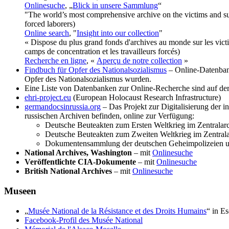
Onlinesuche
, „
Blick in unsere Sammlung
“
"The world’s most comprehensive archive on the victims and sur
forced laborers)
Online search
, "
Insight into our collection
"
« Dispose du plus grand fonds d'archives au monde sur les victi
camps de concentration et les travailleurs forcés)
Recherche en ligne
, «
Aperçu de notre collection
»
Findbuch für Opfer des Nationalsozialismus
– Online-Datenbank
Opfer des Nationalsozialismus wurden.
Eine Liste von Datenbanken zur Online-Recherche sind auf der
ehri-project.eu
(European Holocaust Research Infrastructure)
germandocsinrussia.org
– Das Projekt zur Digitalisierung der 
russischen Archiven befinden, online zur Verfügung:
Deutsche Beuteakten zum Ersten Weltkrieg im Zentralar
Deutsche Beuteakten zum Zweiten Weltkrieg im Zentral
Dokumentensammlung der deutschen Geheimpolizeien und
National Archives, Washington
– mit
Onlinesuche
Veröffentlichte CIA-Dokumente
– mit
Onlinesuche
British National Archives
– mit
Onlinesuche
Museen
„
Musée National de la Résistance et des Droits Humains
“ in Es
Facebook-Profil des Musée National