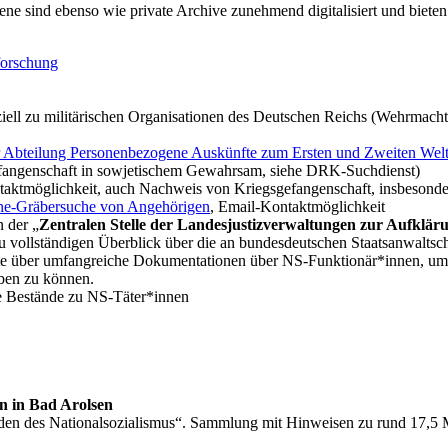
ne sind ebenso wie private Archive zunehmend digitalisiert und biet
forschung
ziell zu militärischen Organisationen des Deutschen Reichs (Wehrmach
r Abteilung Personenbezogene Auskünfte zum Ersten und Zweiten Wel
fangenschaft in sowjetischem Gewahrsam, siehe DRK-Suchdienst)
aktmöglichkeit, auch Nachweis von Kriegsgefangenschaft, insbesond
ne-Gräbersuche von Angehörigen
, Email-Kontaktmöglichkeit
n der „
Zentralen Stelle der Landesjustizverwaltungen zur Aufkläru
u vollständigen Überblick über die an bundesdeutschen Staatsanwalts
gte über umfangreiche Dokumentationen über NS-Funktionär*innen, um a
üben zu können.
e Bestände zu NS-Täter*innen
on in Bad Arolsen
en des Nationalsozialismus“. Sammlung mit Hinweisen zu rund 17,5 Mi