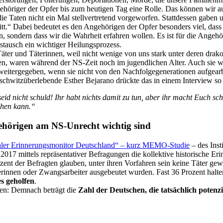
ehöriger der Opfer bis zum heutigen Tag eine Rolle. Das können wir au
e Taten nicht ein Mal stell­vertretend vorgeworfen. Stattdessen gaben 
tt.“ Dabei bedeutet es den Angehörigen der Opfer besonders viel, dass 
en, sondern dass wir die Wahrheit erfahren wollen. Es ist für die Ange
ustausch ein wichtiger Heilungsprozess.
 Täter und Täterinnen, weil nicht wenige von uns stark unter deren dra
ören, waren während der NS-Zeit noch im jugendlichen Alter. Auch sie 
 weiter­gegeben, wenn sie nicht von den Nachfolge­generationen aufgea
schwitz­überlebende Esther Bejarano drückte das in einem Interview so
id nicht schuld! Ihr habt nichts damit zu tun, aber ihr macht Euch sch
ehen kann.“
ehörigen am NS-Unrecht wichtig sind
aler Erinnerungs­monitor Deutschland“ – kurz MEMO-Studie
– des Inst
it 2017 mittels repräsentativer Befragungen die kollektive historische 
rozent der Befragten glauben, unter ihren Vorfahren sein keine Täter ge
erinnen oder Zwangsarbeiter ausgebeutet wurden. Fast 36 Prozent halte
s geholfen
.
sen: Demnach beträgt die
Zahl der Deutschen, die tatsächlich potenz