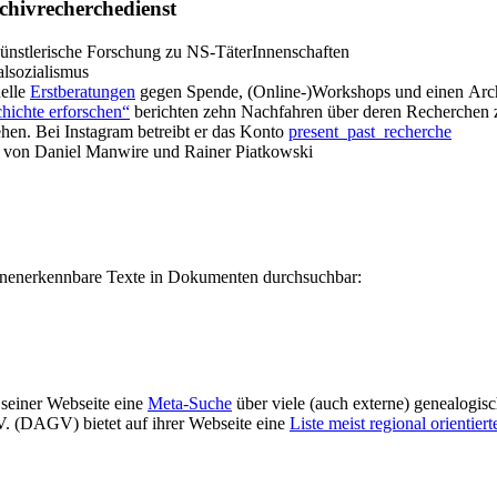
hivrecherchedienst
Künstlerische Forschung zu NS-TäterInnenschaften
alsozialismus
elle
Erstberatungen
gegen Spende, (Online-)Workshops und einen Arch
hichte erforschen“
berichten zehn Nachfahren über deren Recherchen z
en. Bei Instagram betreibt er das Konto
present_past_recherche
von Daniel Manwire und Rainer Piatkowski
nenerkennbare Texte in Dokumenten durchsuchbar:
seiner Webseite eine
Meta-Suche
über viele (auch externe) genealogi
V. (DAGV) bietet auf ihrer Webseite eine
Liste meist regional orientie