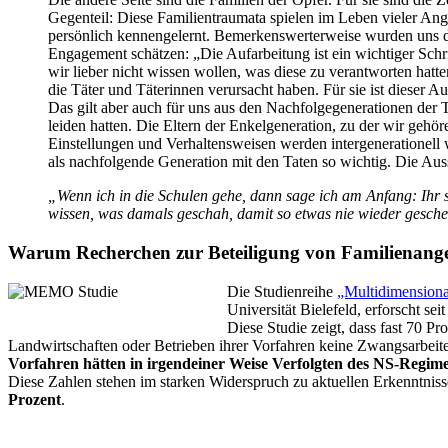
Gegenteil: Diese Familientraumata spielen im Leben vieler Ang
persönlich kennen­gelernt. Bemerkens­werter­weise wurden uns di
Engagement schätzen: „Die Aufarbeitung ist ein wichtiger Schri
wir lieber nicht wissen wollen, was diese zu verantworten hatt
die Täter und Täterinnen verursacht haben. Für sie ist dieser A
Das gilt aber auch für uns aus den Nachfolge­generationen der
leiden hatten. Die Eltern der Enkelgeneration, zu der wir geh
Einstellungen und Verhaltensweisen werden inter­generationell
als nachfolgende Generation mit den Taten so wichtig. Die Aus
„Wenn ich in die Schulen gehe, dann sage ich am Anfang: Ihr se
wissen, was damals geschah, damit so etwas nie wieder gesch
Warum Recherchen zur Beteiligung von Familien­ang
Die Studien­reihe
„Multi­dimension
Universität Bielefeld, erforscht se
Diese Studie zeigt, dass fast 70 P
Landwirtschaften oder Betrieben ihrer Vorfahren keine Zwangsarbeit
Vorfahren hätten in irgendeiner Weise Verfolgten des NS-Regime
Diese Zahlen stehen im starken Widerspruch zu aktuellen Erkenntnis
Prozent
.