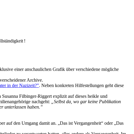
lständigkeit !
nklusive einer anschaulichen Grafik über verschiedene mögliche
 verscheidener Archive.
er in der Nazizeit?”
. Neben konkreten Hilfestellungen geht diese
 Susanna Filbinger-Riggert explizit auf dieses heikle und
amilienangehörige nachgeht:
„Selbst da, wo gar keine Publikation
der unterlassen haben.”
aber auf den Umgang damit an. „Das ist Vergangenheit“ oder „Das
tglieder zu verantworten hatten, alles andere als Vergangenheit. Im