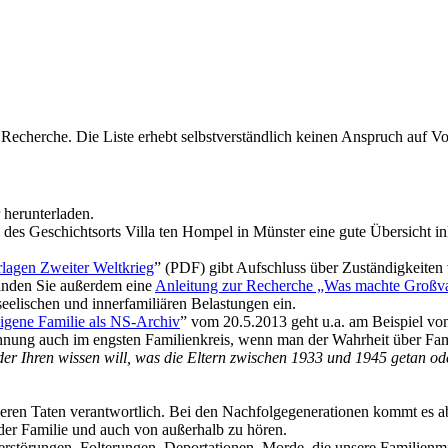
 Recherche. Die Liste erhebt selbstverständlich keinen Anspruch auf Vol
 herunterladen.
 des Geschichtsorts Villa ten Hompel in Münster eine gute Übersicht i
lagen Zweiter Weltkrieg
” (PDF) gibt Aufschluss über Zuständigkeiten
inden Sie außerdem eine
Anleitung zur Recherche „Was machte Großvat
seelischen und innerfamiliären Belastungen ein.
igene Familie als NS-Archiv
” vom 20.5.2013 geht u.a. am Beispiel von
blehnung auch im engsten Familienkreis, wenn man der Wahrheit über F
 der Ihren wissen will, was die Eltern zwischen 1933 und 1945 getan o
 deren Taten verantwortlich. Bei den Nachfolge­generationen kommt es 
er Familie und auch von außerhalb zu hören.
Zerstörungen, Folterungen, Deportationen, Morde, die unsere Familien­mi