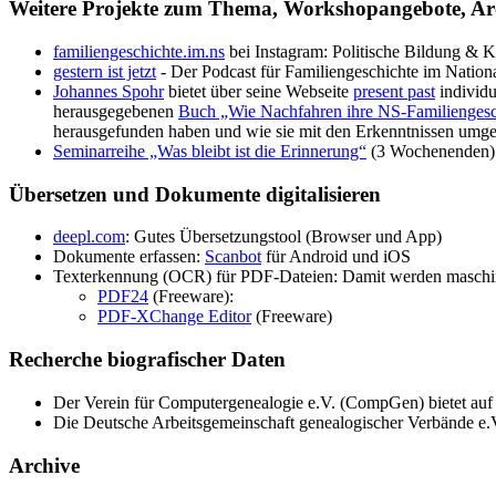
Weitere Projekte zum Thema, Workshopangebote, Arc
familiengeschichte.im.ns
bei Instagram: Politische Bildung & 
gestern ist jetzt
- Der Podcast für Familiengeschichte im Nation
Johannes Spohr
bietet über seine Webseite
present past
individu
herausgegebenen
Buch „Wie Nachfahren ihre NS-Familiengesc
herausgefunden haben und wie sie mit den Erkenntnissen umgeh
Seminarreihe „Was bleibt ist die Erinnerung“
(3 Wochenenden) 
Übersetzen und Dokumente digitalisieren
deepl.com
: Gutes Übersetzungstool (Browser und App)
Dokumente erfassen:
Scanbot
für Android und iOS
Texterkennung (OCR) für PDF-Dateien: Damit werden maschi
PDF24
(Freeware):
PDF-XChange Editor
(Freeware)
Recherche biografischer Daten
Der Verein für Computergenealogie e.V. (CompGen) bietet auf 
Die Deutsche Arbeitsgemeinschaft genealogischer Verbände e.
Archive