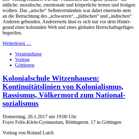
sittliche, moralische, emotionale und körper­liche lernen und festigen
wollten. Das „arische“ Selbst­verständnis war dabei einerseits stets
an die Betrachtung des „schwarzen“, „jüdischen“ und „indischen“
Anderen gebunden. Anderer­seits lässt es sich nur vor dem Hinter­
grund einer kolonialen Welt und eines globalen Herrschafts­gefüges
begreifen.
Weiterlesen …
Veranstaltung
Vortrag
Göttingen
Kolonialschule Witzen­­hausen:
Kontinuitäts­­­linien von Kolonial­is­­mus,
Rassismus, Völker­mord zum National­­­
sozialismus
Donnerstag, 26.1.2017 um 19:00 Uhr
Foyer Felix-Klein-Gymnasium, Böttingerstr. 17 in Göttingen
Vortrag von Roland Laich