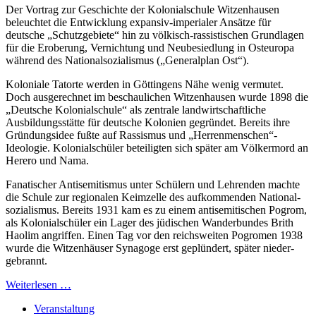
Der Vortrag zur Geschichte der Kolonial­schule Witzen­hausen
beleuchtet die Entwicklung expansiv-imperialer Ansätze für
deutsche „Schutz­gebiete“ hin zu völkisch-rassist­ischen Grundlagen
für die Eroberung, Vernichtung und Neu­besiedlung in Ost­europa
während des National­sozialismus („General­plan Ost“).
Koloniale Tatorte werden in Göttingens Nähe wenig vermutet.
Doch aus­gerechnet im beschau­lichen Witzen­hausen wurde 1898 die
„Deutsche Kolonial­schule“ als zentrale land­wirtschaft­liche
Ausbildungs­stätte für deutsche Kolonien gegründet. Bereits ihre
Gründungs­idee fußte auf Rassismus und „Herren­menschen“-
Ideologie. Kolonial­schüler beteiligten sich später am Völkermord an
Herero und Nama.
Fanatischer Anti­semitismus unter Schülern und Lehrenden machte
die Schule zur regionalen Keimzelle des auf­kommenden National­
sozialismus. Bereits 1931 kam es zu einem anti­semitischen Pogrom,
als Kolonial­schüler ein Lager des jüdischen Wander­bundes Brith
Haolim angriffen. Einen Tag vor den reichs­weiten Pogromen 1938
wurde die Witzen­häuser Synagoge erst geplündert, später nieder­
gebrannt.
Weiterlesen …
Veranstaltung