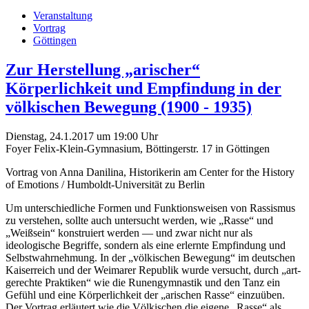
Veranstaltung
Vortrag
Göttingen
Zur Herstellung „arischer“
Körperlichkeit und Empfindung in der
völkischen Bewegung (1900 - 1935)
Dienstag, 24.1.2017 um 19:00 Uhr
Foyer Felix-Klein-Gymnasium, Böttingerstr. 17 in Göttingen
Vortrag von Anna Danilina, Historikerin am Center for the History
of Emotions / Humboldt-Universität zu Berlin
Um unterschiedliche Formen und Funktions­weisen von Rassismus
zu verstehen, sollte auch untersucht werden, wie „Rasse“ und
„Weißsein“ konstruiert werden — und zwar nicht nur als
ideologische Begriffe, sondern als eine erlernte Empfindung und
Selbst­wahr­nehmung. In der „völkischen Bewegung“ im deutschen
Kaiser­reich und der Weimarer Republik wurde versucht, durch „art­
gerechte Praktiken“ wie die Runen­gymnastik und den Tanz ein
Gefühl und eine Körper­lich­keit der „arischen Rasse“ einzuüben.
Der Vortrag erläutert wie die Völkischen die eigene „Rasse“ als