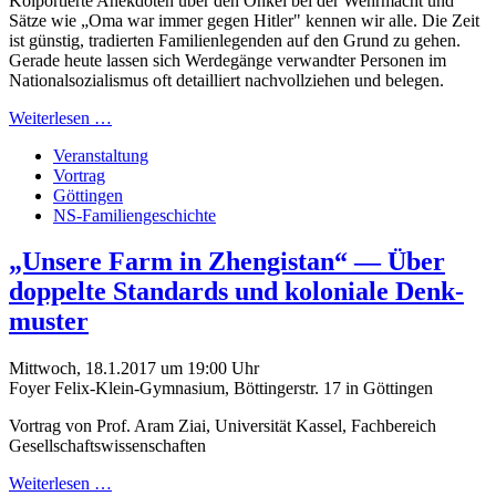
Kolportierte Anekdoten über den Onkel bei der Wehrmacht und
Sätze wie „Oma war immer gegen Hitler" kennen wir alle. Die Zeit
ist günstig, tradierten Familien­legenden auf den Grund zu gehen.
Gerade heute lassen sich Werde­gänge verwandter Personen im
National­sozialismus oft detailliert nach­vollziehen und belegen.
Weiterlesen …
Veranstaltung
Vortrag
Göttingen
NS-Familiengeschichte
„Unsere Farm in Zhengistan“ — Über
doppelte Standards und koloniale Denk­
muster
Mittwoch, 18.1.2017 um 19:00 Uhr
Foyer Felix-Klein-Gymnasium, Böttingerstr. 17 in Göttingen
Vortrag von Prof. Aram Ziai, Universität Kassel, Fachbereich
Gesellschaftswissenschaften
Weiterlesen …