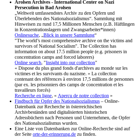
Arolsen Archives - International Center on Nazi
Persecution in Bad Arolsen
„Weltweit umfassendstes Archiv zu den Opfern und
Überlebenden des Nationalsozialismus“. Sammlung mit
Hinweisen zu rund 17,5 Millionen Menschen (z.B. Häftlingen
in Konzentrations­lagern und Zwangsarbeiter*innen)
Onlinesuche
, „
Blick in unsere Sammlung
“
"The world’s most comprehensive archive on the victims and
survivors of National Socialism". The Collection has
information on about 17.5 million people (e.g. prisoners in
concentration camps and forced laborers)
Online search
, "
Insight into our collection
"
« Dispose du plus grand fonds d'archives au monde sur les
victimes et les survivants du nazisme. » La collection
contenant des références à environ 17,5 millions de personnes
(par ex. les prisonniers des camps de concentration et les
travailleurs forcés)
Recherche en ligne
, «
Aperçu de notre collection
»
Findbuch für Opfer des Nationalsozialismus
– Online-
Datenbank zur Recherche in österreichischen
Archivbeständen und digitalisierten historischen
Adressbüchern nach Personen und Unternehmen, die Opfer
des Nationalsozialismus wurden.
Eine Liste von Datenbanken zur Online-Recherche sind auf
der Seite
orte-der-erinnerung.de
zu finden.