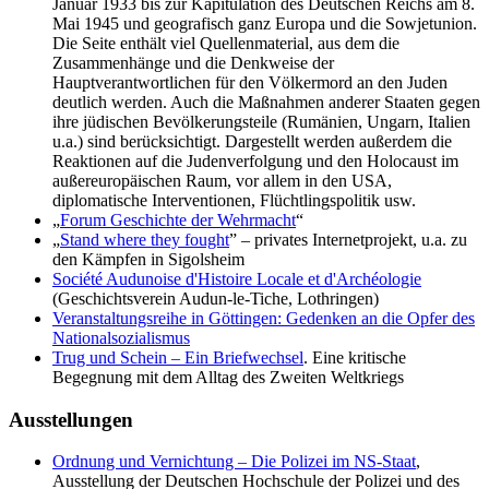
Januar 1933 bis zur Kapitulation des Deutschen Reichs am 8.
Mai 1945 und geografisch ganz Europa und die Sowjetunion.
Die Seite enthält viel Quellenmaterial, aus dem die
Zusammenhänge und die Denkweise der
Hauptverantwortlichen für den Völkermord an den Juden
deutlich werden. Auch die Maßnahmen anderer Staaten gegen
ihre jüdischen Bevölkerungsteile (Rumänien, Ungarn, Italien
u.a.) sind berücksichtigt. Dargestellt werden außerdem die
Reaktionen auf die Judenverfolgung und den Holocaust im
außereuropäischen Raum, vor allem in den USA,
diplomatische Interventionen, Flüchtlingspolitik usw.
„
Forum Geschichte der Wehrmacht
“
„
Stand where they fought
” – privates Internetprojekt, u.a. zu
den Kämpfen in Sigolsheim
Société Audunoise d'Histoire Locale et d'Archéologie
(Geschichtsverein Audun-le-Tiche, Lothringen)
Veranstaltungsreihe in Göttingen: Gedenken an die Opfer des
Nationalsozialismus
Trug und Schein – Ein Briefwechsel
. Eine kritische
Begegnung mit dem Alltag des Zweiten Weltkriegs
Ausstellungen
Ordnung und Vernichtung – Die Polizei im NS-Staat
,
Ausstellung der Deutschen Hochschule der Polizei und des