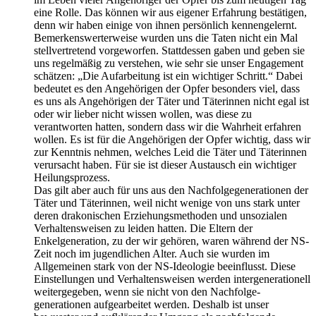
eine Rolle. Das können wir aus eigener Erfahrung bestätigen,
denn wir haben einige von ihnen persönlich kennen­gelernt.
Bemerkens­werter­weise wurden uns die Taten nicht ein Mal
stell­vertretend vorgeworfen. Stattdessen gaben und geben sie
uns regelmäßig zu verstehen, wie sehr sie unser Engagement
schätzen: „Die Aufarbeitung ist ein wichtiger Schritt.“ Dabei
bedeutet es den Angehörigen der Opfer besonders viel, dass
es uns als Angehörigen der Täter und Täterinnen nicht egal ist
oder wir lieber nicht wissen wollen, was diese zu
verantworten hatten, sondern dass wir die Wahrheit erfahren
wollen. Es ist für die Angehörigen der Opfer wichtig, dass wir
zur Kenntnis nehmen, welches Leid die Täter und Täterinnen
verursacht haben. Für sie ist dieser Austausch ein wichtiger
Heilungsprozess.
Das gilt aber auch für uns aus den Nachfolge­generationen der
Täter und Täterinnen, weil nicht wenige von uns stark unter
deren drakonischen Erziehungs­methoden und unsozialen
Verhaltens­weisen zu leiden hatten. Die Eltern der
Enkelgeneration, zu der wir gehören, waren während der NS-
Zeit noch im jugendlichen Alter. Auch sie wurden im
Allgemeinen stark von der NS-Ideologie beeinflusst. Diese
Einstellungen und Verhaltensweisen werden inter­generationell
weiter­gegeben, wenn sie nicht von den Nachfolge­
generationen aufgearbeitet werden. Deshalb ist unser