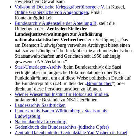
sowjetischem Gewahrsam
Volksbund Deutsche Kriegsgräberfürsorge e.V.
in Kassel,
Online-Gräbersuche von Angehörigen
, Email-
Kontaktmöglichkeit
Bundesarchiv Außenstelle der Abteilung B
, stellt die
Unterlagen der „
Zentralen Stelle der
Landesjustizverwaltungen zur Aufklärung
nationalsozialistischer Verbrechen
“ zur Verfügung. „Das
am Dienstort Ludwigsburg verwahrte Archivgut bietet einen
nahezu vollständigen Überblick über die an bundesdeutschen
Staatsanwaltschaften und Gerichten seit 1958 anhängig
gewesenen NS-Verfahren.“
Stasi-Unterlagen-Archiv
(beim Bundesarchiv): die Stasi
verfügte über umfangreiche Dokumentationen über NS-
Funktionär*innen, um auf diese Weise politischen Druck auf
die Bundesrepublik (z.B. mittels der „
Braunbücher
“) oder
direkt auf diese Personen ausüben zu können.
Wiener Wiesenthal Institut für Holocaust-Studien
,
umfangreiche Bestände zu NS-Täter*innen
Landesarchiv Saarbrücken
Landesarchiv Baden Württemberg - Staatsarchiv
Ludwigsburg
Nationalarchiv Luxemburg
Gedenkbuch des Bundesarchivs (jüdische Opfer)
Zentrale Datenbank der Gedenkstätte Yad Vashem in Israel