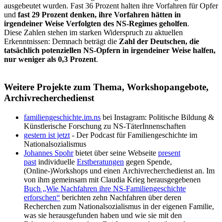
ausgebeutet wurden. Fast 36 Prozent halten ihre Vorfahren für Opfer
und
fast 29 Prozent denken, ihre Vorfahren hätten in
irgendeiner Weise Verfolgten des NS-Regimes geholfen
.
Diese Zahlen stehen im starken Widerspruch zu aktuellen
Erkenntnissen: Demnach beträgt die
Zahl der Deutschen, die
tatsächlich potenziellen NS-Opfern in irgendeiner Weise halfen,
nur weniger als 0,3 Prozent
.
Weitere Projekte zum Thema, Workshopangebote,
Archivrecherchedienst
familiengeschichte.im.ns
bei Instagram: Politische Bildung &
Künstlerische Forschung zu NS-TäterInnenschaften
gestern ist jetzt
- Der Podcast für Familiengeschichte im
Nationalsozialismus
Johannes Spohr
bietet über seine Webseite
present
past
individuelle
Erstberatungen
gegen Spende,
(Online-)Workshops und einen Archivrecherchedienst an. Im
von ihm gemeinsam mit Claudia Krieg herausgegebenen
Buch „Wie Nachfahren ihre NS-Familiengeschichte
erforschen“
berichten zehn Nachfahren über deren
Recherchen zum Nationalsozialismus in der eigenen Familie,
was sie herausgefunden haben und wie sie mit den