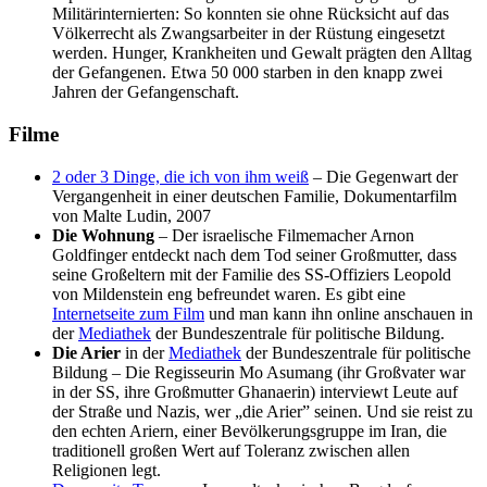
Militärinternierten: So konnten sie ohne Rücksicht auf das
Völkerrecht als Zwangsarbeiter in der Rüstung eingesetzt
werden. Hunger, Krankheiten und Gewalt prägten den Alltag
der Gefangenen. Etwa 50 000 starben in den knapp zwei
Jahren der Gefangenschaft.
Filme
2 oder 3 Dinge, die ich von ihm weiß
– Die Gegenwart der
Vergangenheit in einer deutschen Familie, Dokumentarfilm
von Malte Ludin, 2007
Die Wohnung
– Der israelische Filmemacher Arnon
Goldfinger entdeckt nach dem Tod seiner Großmutter, dass
seine Großeltern mit der Familie des SS-Offiziers Leopold
von Mildenstein eng befreundet waren. Es gibt eine
Internetseite zum Film
und man kann ihn online anschauen in
der
Mediathek
der Bundeszentrale für politische Bildung.
Die Arier
in der
Mediathek
der Bundeszentrale für politische
Bildung – Die Regisseurin Mo Asumang (ihr Großvater war
in der SS, ihre Großmutter Ghanaerin) interviewt Leute auf
der Straße und Nazis, wer „die Arier” seinen. Und sie reist zu
den echten Ariern, einer Bevölkerungsgruppe im Iran, die
traditionell großen Wert auf Toleranz zwischen allen
Religionen legt.