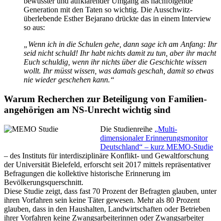
bewusster und aufklärender Umgang als nachfolgende
Generation mit den Taten so wichtig. Die Ausschwitz­
überlebende Esther Bejarano drückte das in einem Interview
so aus:
„Wenn ich in die Schulen gehe, dann sage ich am Anfang: Ihr
seid nicht schuld! Ihr habt nichts damit zu tun, aber ihr macht
Euch schuldig, wenn ihr nichts über die Geschichte wissen
wollt. Ihr müsst wissen, was damals geschah, damit so etwas
nie wieder geschehen kann.“
Warum Recherchen zur Beteiligung von Familien­
angehörigen am NS-Unrecht wichtig sind
Die Studien­reihe
„Multi­
dimensionaler Erinnerungs­monitor
Deutschland“ – kurz MEMO-Studie
– des Instituts für interdisziplinäre Konflikt- und Gewaltforschung
der Universität Bielefeld, erforscht seit 2017 mittels repräsentativer
Befragungen die kollektive historische Erinnerung im
Bevölkerungsquerschnitt.
Diese Studie zeigt, dass fast 70 Prozent der Befragten glauben, unter
ihren Vorfahren sein keine Täter gewesen. Mehr als 80 Prozent
glauben, dass in den Haushalten, Landwirtschaften oder Betrieben
ihrer Vorfahren keine Zwangsarbeiterinnen oder Zwangsarbeiter