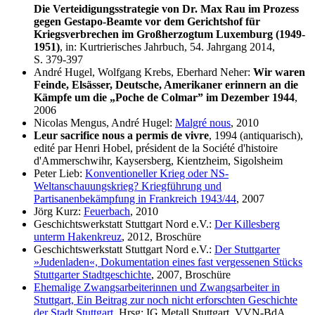
Die Verteidigungsstrategie von Dr. Max Rau im Prozess
gegen Gestapo-Beamte vor dem Gerichtshof für
Kriegsverbrechen im Großherzogtum Luxemburg (1949-
1951)
, in: Kurtrierisches Jahrbuch, 54. Jahrgang 2014,
S. 379-397
André Hugel, Wolfgang Krebs, Eberhard Neher:
Wir waren
Feinde, Elsässer, Deutsche, Amerikaner erinnern an die
Kämpfe um die „Poche de Colmar” im Dezember 1944
,
2006
Nicolas Mengus, André Hugel:
Malgré nous
, 2010
Leur sacrifice nous a permis de vivre
, 1994 (antiquarisch),
edité par Henri Hobel, président de la Société d'histoire
d'Ammerschwihr, Kaysersberg, Kientzheim, Sigolsheim
Peter Lieb:
Konventioneller Krieg oder NS-
Weltanschauungskrieg? Kriegführung und
Partisanenbekämpfung in Frankreich 1943/44
, 2007
Jörg Kurz:
Feuerbach
, 2010
Geschichtswerkstatt Stuttgart Nord e.V.:
Der Killesberg
unterm Hakenkreuz
, 2012, Broschüre
Geschichtswerkstatt Stuttgart Nord e.V.:
Der Stuttgarter
»Judenladen«, Dokumentation eines fast vergessenen Stücks
Stuttgarter Stadtgeschichte
, 2007, Broschüre
Ehemalige Zwangsarbeiterinnen und Zwangsarbeiter in
Stuttgart, Ein Beitrag zur noch nicht erforschten Geschichte
der Stadt Stuttgart
, Hrsg: IG Metall Stuttgart, VVN-BdA