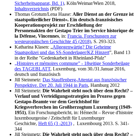
Sicherheitsapparat, Bd. 1)
, Köln/Weimar/Wien 2018,
Inhaltsverzeichnis
(PDF)
Thomas Grotum/Lena Haase:
Aller Dienst an der Grenze ist
staatspolizeilicher Dienst«. Ein deutsch-französisches
Kooperationsprojekt zur Erschließung der
Personenakten der Gestapo Trier im Service historique de
la Défense, Vincennes
, in:
Francia. Forschungen zur
westeuropäischen Geschichte 45 (2018)
, S. 293-323.
Katharina Klasen: „
Allgegenwärtig? Die Geheime
Staatspolizei und das SS-Sonderlager/KZ Hinzert
”, Band 13
in der Reihe "Gedenkarbeit in Rheinland-Pfalz"
„Histoires et mémoires commune” - 18seitige Sonderbeilage
des TAGEBLATT
, Luxemburg, vom 30./31.Januar 2016,
deutsch und französisch
Jill Steinmetz:
Das Stauffenberg-Attentat aus französischer
Perspektive. Der 20. Juli 1944 in Paris
, Hamburg 2012
Jill Steinmetz:
Die Wahrheit steht noch über dem Recht? –
Verlauf und Verteidigungsstrategien im Prozess gegen
Gestapo-Beamte vor dem Gerichtshof für
Kriegsverbrechen im Großherzogtum Luxemburg (1949-
1951)
, Ein Forschungsbericht, in: Hémecht – Revue d'histoire
luxembourgeoise / Zeitschrift für Luxemburger
Geschichte,
Heft 65 (3 -2013)
, Luxembourg 2013. S. 341-
344
Jill Steinmetz:
Die Wahrheit steht noch über dem Recht? –