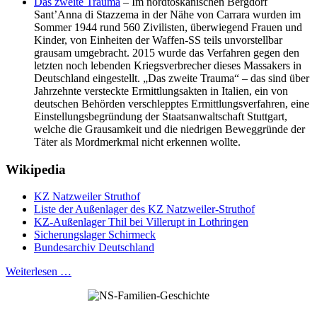
Das zweite Trauma
– Im nordtoskanischen Bergdorf
Sant’Anna di Stazzema in der Nähe von Carrara wurden im
Sommer 1944 rund 560 Zivilisten, überwiegend Frauen und
Kinder, von Einheiten der Waffen-SS teils unvorstellbar
grausam umgebracht. 2015 wurde das Verfahren gegen den
letzten noch lebenden Kriegsverbrecher dieses Massakers in
Deutschland eingestellt. „Das zweite Trauma“ – das sind über
Jahrzehnte versteckte Ermittlungsakten in Italien, ein von
deutschen Behörden verschlepptes Ermittlungsverfahren, eine
Einstellungsbegründung der Staatsanwaltschaft Stuttgart,
welche die Grausamkeit und die niedrigen Beweggründe der
Täter als Mordmerkmal nicht erkennen wollte.
Wikipedia
KZ Natzweiler Struthof
Liste der Außenlager des KZ Natzweiler-Struthof
KZ-Außenlager Thil bei Villerupt in Lothringen
Sicherungslager Schirmeck
Bundesarchiv Deutschland
Weiterlesen …