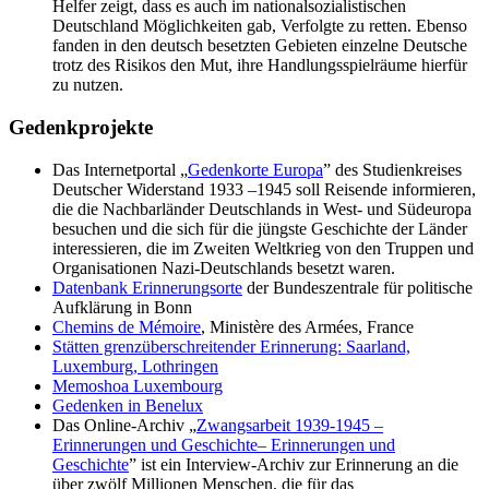
Helfer zeigt, dass es auch im nationalsozialistischen
Deutschland Möglichkeiten gab, Verfolgte zu retten. Ebenso
fanden in den deutsch besetzten Gebieten einzelne Deutsche
trotz des Risikos den Mut, ihre Handlungsspielräume hierfür
zu nutzen.
Gedenkprojekte
Das Internetportal „
Gedenkorte Europa
” des Studienkreises
Deutscher Widerstand 1933 –1945 soll Reisende informieren,
die die Nachbarländer Deutschlands in West- und Südeuropa
besuchen und die sich für die jüngste Geschichte der Länder
interessieren, die im Zweiten Weltkrieg von den Truppen und
Organisationen Nazi-Deutschlands besetzt waren.
Datenbank Erinnerungsorte
der Bundeszentrale für politische
Aufklärung in Bonn
Chemins de Mémoire
, Ministère des Armées, France
Stätten grenzüberschreitender Erinnerung: Saarland,
Luxemburg, Lothringen
Memoshoa Luxembourg
Gedenken in Benelux
Das Online-Archiv „
Zwangsarbeit 1939-1945 –
Erinnerungen und Geschichte– Erinnerungen und
Geschichte
” ist ein Interview-Archiv zur Erinnerung an die
über zwölf Millionen Menschen, die für das