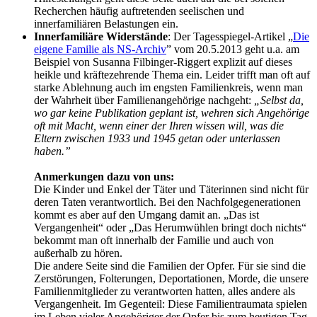
Recherchen häufig auftretenden seelischen und
innerfamiliären Belastungen ein.
Innerfamiliäre Widerstände
: Der Tagesspiegel-Artikel „
Die
eigene Familie als NS-Archiv
” vom 20.5.2013 geht u.a. am
Beispiel von Susanna Filbinger-Riggert explizit auf dieses
heikle und kräftezehrende Thema ein. Leider trifft man oft auf
starke Ablehnung auch im engsten Familienkreis, wenn man
der Wahrheit über Familienangehörige nachgeht:
„Selbst da,
wo gar keine Publikation geplant ist, wehren sich Angehörige
oft mit Macht, wenn einer der Ihren wissen will, was die
Eltern zwischen 1933 und 1945 getan oder unterlassen
haben.”
Anmerkungen dazu von uns:
Die Kinder und Enkel der Täter und Täterinnen sind nicht für
deren Taten verantwortlich. Bei den Nachfolge­generationen
kommt es aber auf den Umgang damit an. „Das ist
Vergangenheit“ oder „Das Herumwühlen bringt doch nichts“
bekommt man oft innerhalb der Familie und auch von
außerhalb zu hören.
Die andere Seite sind die Familien der Opfer. Für sie sind die
Zerstörungen, Folterungen, Deportationen, Morde, die unsere
Familien­mitglieder zu verantworten hatten, alles andere als
Vergangenheit. Im Gegenteil: Diese Familientraumata spielen
im Leben vieler Angehöriger der Opfer bis zum heutigen Tag