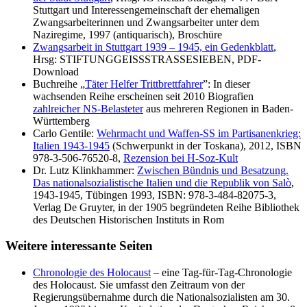
Stuttgart und Interessengemeinschaft der ehemaligen
Zwangsarbeiterinnen und Zwangsarbeiter unter dem
Naziregime, 1997 (antiquarisch), Broschüre
Zwangsarbeit in Stuttgart 1939 – 1945, ein Gedenkblatt
,
Hrsg: STIFTUNGGEISSSTRASSESIEBEN, PDF-
Download
Buchreihe „
Täter Helfer Trittbrettfahrer
”: In dieser
wachsenden Reihe erscheinen seit 2010 Biografien
zahlreicher NS-Belasteter
aus mehreren Regionen in Baden-
Württemberg
Carlo Gentile:
Wehrmacht und Waffen-SS im Partisanenkrieg:
Italien 1943-1945
(Schwerpunkt in der Toskana), 2012, ISBN
978-3-506-76520-8,
Rezension bei H-Soz-Kult
Dr. Lutz Klinkhammer:
Zwischen Bündnis und Besatzung.
Das nationalsozialistische Italien und die Republik von Salò
,
1943-1945, Tübingen 1993, ISBN: 978-3-484-82075-3,
Verlag De Gruyter, in der 1905 begründeten Reihe Bibliothek
des Deutschen Historischen Instituts in Rom
Weitere interessante Seiten
Chronologie des Holocaust
– eine Tag-für-Tag-Chronologie
des Holocaust. Sie umfasst den Zeitraum von der
Regierungsübernahme durch die Nationalsozialisten am 30.