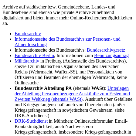
Archive auf städtischer bzw. Gemeindeebene, Landes- und
Bundesebene sind ebenso wie private Archive zunehmend
digitalisiert und bieten immer mehr Online-Recherchemöglichkeiten
an.
Bundesarchiv
Informationsseite des Bundesarchivs zur Personen- und
Ahnenforschung
Informationsseite des Bundesarchivs:
Bundesarchivgesetz
Bundesarchiv Berlin
, Informationen zum
Benutzungsantrag
Militärarchiv
in Freiburg (Außenstelle des Bundesarchivs),
speziell zu militärischen Organisationen des Deutschen
Reichs (Wehrmacht, Waffen-SS), nur Personalakten von
Offizieren und Beamten der ehemaligen Wehrmacht, keine
Onlinesuche
Bundesarchiv Abteilung PA
(ehemals
WASt
):
Unterlagen
der Abteilung Personenbezogene Auskünfte zum Ersten und
Zweiten Weltkrieg (ehemals WASt)
, Auskunft über Gefallene
und Kriegsgefangenschaft auch von Überlebenden (außer
Kriegsgefangenschaft in sowjetischem Gewahrsam, siehe
DRK-Suchdienst)
DRK-Suchdienst
in München: Onlinesuchformular, Email-
Kontaktmöglichkeit, auch Nachweis von
Kriegsgefangenschaft, insbesondere Kriegsgefangenschaft in