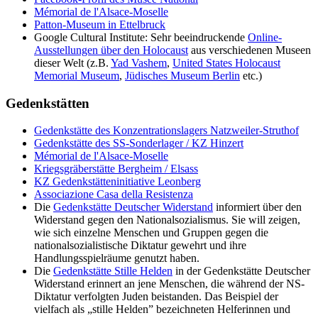
Mémorial de l'Alsace-Moselle
Patton-Museum in Ettelbruck
Google Cultural Institute: Sehr beeindruckende
Online-
Ausstellungen über den Holocaust
aus verschiedenen Museen
dieser Welt (z.B.
Yad Vashem
,
United States Holocaust
Memorial Museum
,
Jüdisches Museum Berlin
etc.)
Gedenkstätten
Gedenkstätte des Konzentrationslagers Natzweiler-Struthof
Gedenkstätte des SS-Sonderlager / KZ Hinzert
Mémorial de l'Alsace-Moselle
Kriegsgräberstätte Bergheim / Elsass
KZ Gedenkstätteninitiative Leonberg
Associazione Casa della Resistenza
Die
Gedenkstätte Deutscher Widerstand
informiert über den
Widerstand gegen den Nationalsozialismus. Sie will zeigen,
wie sich einzelne Menschen und Gruppen gegen die
nationalsozialistische Diktatur gewehrt und ihre
Handlungsspielräume genutzt haben.
Die
Gedenkstätte Stille Helden
in der Gedenkstätte Deutscher
Widerstand erinnert an jene Menschen, die während der NS-
Diktatur verfolgten Juden beistanden. Das Beispiel der
vielfach als „stille Helden” bezeichneten Helferinnen und