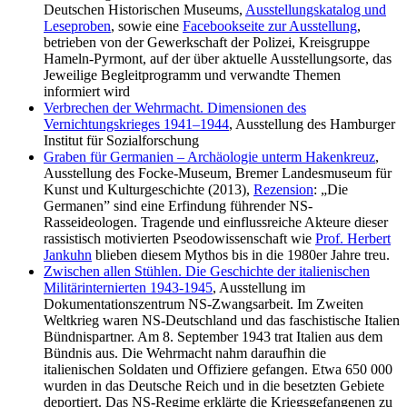
Deutschen Historischen Museums,
Ausstellungskatalog und
Leseproben
, sowie eine
Facebookseite zur Ausstellung
,
betrieben von der Gewerkschaft der Polizei, Kreisgruppe
Hameln-Pyrmont, auf der über aktuelle Ausstellungsorte, das
Jeweilige Begleitprogramm und verwandte Themen
informiert wird
Verbrechen der Wehrmacht. Dimensionen des
Vernichtungskrieges 1941–1944
, Ausstellung des Hamburger
Institut für Sozialforschung
Graben für Germanien – Archäologie unterm Hakenkreuz
,
Ausstellung des Focke-Museum, Bremer Landesmuseum für
Kunst und Kulturgeschichte (2013),
Rezension
: „Die
Germanen” sind eine Erfindung führender NS-
Rasseideologen. Tragende und einflussreiche Akteure dieser
rassistisch motivierten Pseodowissenschaft wie
Prof. Herbert
Jankuhn
blieben diesem Mythos bis in die 1980er Jahre treu.
Zwischen allen Stühlen. Die Geschichte der italienischen
Militärinternierten 1943-1945
, Ausstellung im
Dokumentationszentrum NS-Zwangsarbeit. Im Zweiten
Weltkrieg waren NS-Deutschland und das faschistische Italien
Bündnispartner. Am 8. September 1943 trat Italien aus dem
Bündnis aus. Die Wehrmacht nahm daraufhin die
italienischen Soldaten und Offiziere gefangen. Etwa 650 000
wurden in das Deutsche Reich und in die besetzten Gebiete
deportiert. Das NS-Regime erklärte die Kriegsgefangenen zu