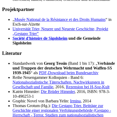
Projektpartner
„
Musée National de la Résistance et des Droits Humains
“ in
Esch-sur-Alzette
Universität Trier, Neuere und Neueste Geschichte, Projekt
„Gestapo Trier”
Société d'histoire de Sigolsheim
und die Gemeinde
Sigolsheim
Literatur
Standardwerk von
Georg Tessin
(Band 1 bis 17): „
Verbände
und Truppen der deutschen Wehrmacht und Waffen-SS
1939-1945
“ als
PDF-Download beim Bundesarchiv
Reihe Neuengammer Kolloquien - Band 6:
Nationalsozialistische Täterschaften. Nachwirkungen in
Gesellschaft und Familie
, 2016,
Rezension bei H-Soz-Kult
Katrin Himmler:
Die Brüder Himmler
, 2016, ISBN: 978-3-
10-490253-1
Graphic Novel von Barbara Yelin:
Irmina
, 2014
Thomas Grotum (Hg.):
Die Gestapo Trier. Beiträge zur
Geschichte einer regionalen Verfolgungsbehörde (Gestapo -
Herrschaft - Terror. Studien zum nationalsozialistischen