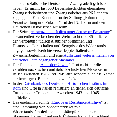
nationalsozialistische Deutschland Zwangsarbeit geleistet
haben. Es macht fast 600 Lebensgeschichten ehemaliger
Zwangsarbeiterinnen und Zwangsarbeiter aus 26 Ländern
zugänglich. Eine Kooperation der Stiftung „Erinnerung,
Verantwortung und Zukunft” mit der FU Berlin und dem
Deutschen Historischen Museum.
Die Seite „
resistenza.de – Italien unter deutscher Besatzung
”
dokumentiert Verbrechen der Wehrmacht und SS in Italien,
der Verfolgung jüdisch gläubiger Menschen und
Homosexueller in Italien und Zeugnisse des Widerstands
dagegen sowie Berichte verschleppter italienischer
ZwangsarbeiterInnen und eine
Auflistung vieler in Italien von
deutscher Seite begangener Massaker
.
Die Datenbank „
Atlas der Gewalt
” führt nicht nur die
verübten nazistischen und italo-faschistschen Massaker in
Italien zwischen 1943 und 1945 auf, sondern auch die Namen
der beteiligten Einheiten – soweit bekannt.
In der
Datenbank des Deutschen Historischen Instituts im
Rom
sind Orte in Italien registriert, an denen sich deutsche
Truppen oder Truppenteile zwischen 1943 und 1945
aufhielten.
Das englischsprachige „
European Resistance Archive
” ist
eine Sammlung von Videointerviews mit
Widerstandskämpferinnen und -kämpfern aus Polen,
Slovenien, Italien, Frankreich, Österreich und Deutschland.