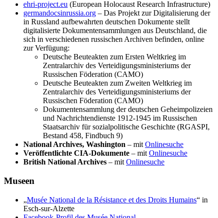
ehri-project.eu
(European Holocaust Research Infrastructure)
germandocsinrussia.org
– Das Projekt zur Digitalisierung der
in Russland aufbewahrten deutschen Dokumente stellt
digitalisierte Dokumentensammlungen aus Deutschland, die
sich in verschiedenen russischen Archiven befinden, online
zur Verfügung:
Deutsche Beuteakten zum Ersten Weltkrieg im
Zentralarchiv des Verteidigungsministeriums der
Russischen Föderation (CAMO)
Deutsche Beuteakten zum Zweiten Weltkrieg im
Zentralarchiv des Verteidigungsministeriums der
Russischen Föderation (CAMO)
Dokumentensammlung der deutschen Geheimpolizeien
und Nachrichtendienste 1912-1945 im Russischen
Staatsarchiv für sozialpolitische Geschichte (RGASPI,
Bestand 458, Findbuch 9)
National Archives, Washington
– mit
Onlinesuche
Veröffentlichte CIA-Dokumente
– mit
Onlinesuche
British National Archives
– mit
Onlinesuche
Museen
„
Musée National de la Résistance et des Droits Humains
“ in
Esch-sur-Alzette
Facebook-Profil des Musée National