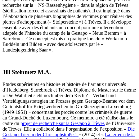
recherche sur la « NS-Rassenhygiene » dans la région de Trèves
(stérilisation forcée et assassinats de patients). Il est impliqué dans
l’élaboration de plusieurs biographies de victimes pour réaliser des
pierres d'achoppement (« Stolpersteine ») à Trèves. Il a développé
ensemble avec des étudiants un concept pour une intervention
adaptée de l’histoire du camp de la Gestapo « Neue Bremm » à
Sarrebruck. Ce concept est mis en pratique lors du « Workcamp
Buddeln und Bilden » avec des adolescents par le «
Landesjugendring Saar ».
Jill Steinmetz M.A.
Etudes supérieures en histoire et histoire de l’art aux universités
d’Heidelberg, Sarrebruck et Trèves. Diplôme de Master sur le thème
« Die Wahrheit steht noch über dem Recht? – Verlauf und
Verteidigungsstrategien im Prozess gegen Gestapo-Beamte vor dem
Gerichtshof für Kriegsverbrechen im Großherzogtum Luxemburg
(1949-1951) » concernant les procès contre les criminels de guerre
au Grand-Duché de Luxembourg. Ce mémoire a été réalisé dans le
cadre du
projet de recherche sur la Gestapo à Trèves
de l’Université
de Trèves. Elle a collaboré dans l’organisation de l’exposition «
Die
Gestapo Trier in der Christoph­straße 1
» (2014) et «
La terreur de la