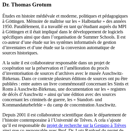
Dr. Thomas Grotum
Études en histoire médiévale et moderne, politiques et pédagogiques
à Göttingen. Mémoire de maîtrise sur les « Halbstarke » des années
1950. Parallèlement, il a travaillé en tant qu’étudiant auprès du MPI
à Göttingen et il était impliqué dans le développement de logiciels
spécifiques ainsi que dans l’organisation de Summer Schools. Il est
co-auteur d’une étude sur les systèmes informatisés de gestion
d’inventaires et d’une étude sur la conversion automatique de
sources historiques.
A la suite il est collaborateur responsable dans un projet de
coopération sur la préservation et l’amélioration du procès
d’inventorisation de sources d’archives avec le musée Auschwitz-
Birkenau. Dans ce contexte plusieurs éditions de sources ont pu être
publiées : entre autres un livre commémoratif concernant les Sintis et
Roms à Auschwitz-Birkenau, une documentation sur les « registres
de décès d’Auschwitz » ainsi qu’une édition avec des sources
concernant les criminels de guerre, les « Standort- und
Kommandaturbefehle » du camp de concentration Auschwitz.
Depuis 2001 il est collaborateur scientifique dans le département de
l’histoire contemporaine à l’Université de Trèves. A cela s’ajoute
qu’il est responsable du
projet de recherche sur la Gestapo à Trèves
ainsi que co-responsable avec Prof. Dr. Lutz Raphael du projet de